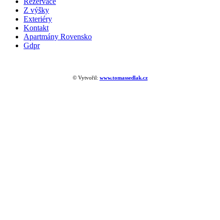
Rezervace
Z výšky
Exteriéry
Kontakt
Apartmány Rovensko
Gdpr
© Vytvořil:
www.tomassedlak.cz