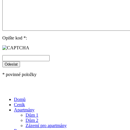
Opište kod *:
* povinné položky
Domů
Ceník
Apartmány
Dům 1
Dům 2
Zázemí pro apartmány